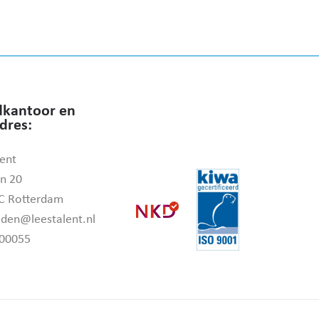
kantoor en
dres:
ent
n 20
C Rotterdam
den@leestalent.nl
00055