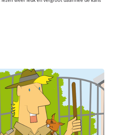
 lezen weer leuk en vergroot daarmee de kans