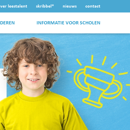
ver leestalent
skribbel®
nieuws
contact
NDEREN
INFORMATIE VOOR SCHOLEN