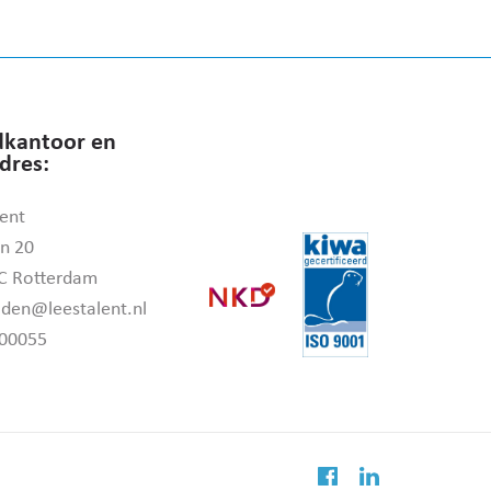
kantoor en
dres:
ent
n 20
C Rotterdam
den@leestalent.nl
00055