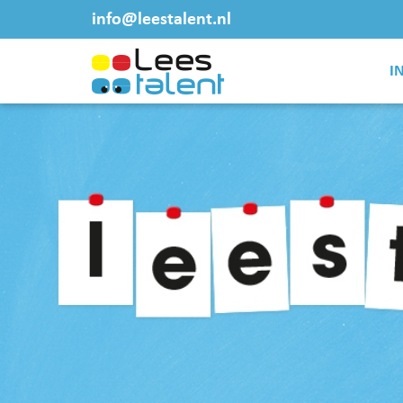
info@leestalent.nl
I