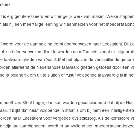
rzoek.
f is erg geïnteresseerd en wilt er gelijk werk van maken. Welke stapp
 als hij een meertalige leerling wilt aanmelden voor het moedertaalo
f wordt voor de aanmelding eerst doorverwezen naar Leestalent. Bij Le
het kind doorverwezen dient te worden naar Taalreis, zodat er uitgebre
 taalvaardigheden van Yusuf. Met behulp van de verschillende genor
orden allereerst de Nederlandse taalvaardigheden getoetst door één v
melijk belangrijk om uit te sluiten of Yusuf voldoende taalvaardig is in 
re heeft van 85 of hoger, dan kan worden geconcludeerd dat hij de Ned
ruit blijkt dat Yusuf voldoende in staat is om bij hem een intelligentie
orden naar Leestalent voor vergoede dyslexiezorg. Als de kernscore va
 over zijn taalvaardigheden, wordt er aanvullend een moedertaalonderzo