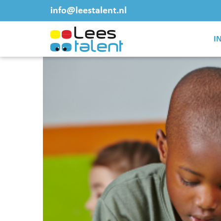
info@leestalent.nl
I