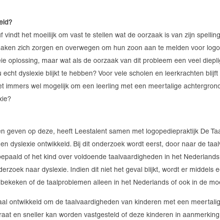
eid?
f vindt het moeilijk om vast te stellen wat de oorzaak is van zijn spell
aken zich zorgen en overwegen om hun zoon aan te melden voor logoped
eie oplossing, maar wat als de oorzaak van dit probleem een veel diep
 echt dyslexie blijkt te hebben? Voor vele scholen en leerkrachten blijft d
et immers wel mogelijk om een leerling met een meertalige achtergrond
xie?
 geven op deze, heeft Leestalent samen met logopediepraktijk De Taal
en dyslexie ontwikkeld. Bij dit onderzoek wordt eerst, door naar de taa
bepaald of het kind over voldoende taalvaardigheden in het Nederlands
rzoek naar dyslexie. Indien dit niet het geval blijkt, wordt er middels 
ekeken of de taalproblemen alleen in het Nederlands of ook in de m
iaal ontwikkeld om de taalvaardigheden van kinderen met een meertali
uraat en sneller kan worden vastgesteld of deze kinderen in aanmerki