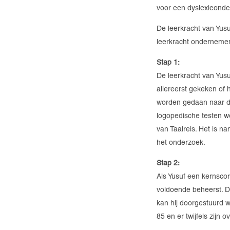
voor een dyslexieonde
De leerkracht van Yusu
leerkracht ondernemen
Stap 1:
De leerkracht van Yusu
allereerst gekeken of 
worden gedaan naar de
logopedische testen w
van Taalreis. Het is na
het onderzoek.
Stap 2:
Als Yusuf een kernsco
voldoende beheerst. Daa
kan hij doorgestuurd w
85 en er twijfels zijn