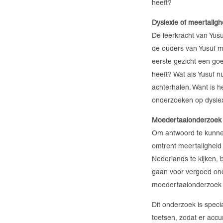
heeft?
Dyslexie of meertaligh
De leerkracht van Yusu
de ouders van Yusuf m
eerste gezicht een go
heeft? Wat als Yusuf nu
achterhalen. Want is h
onderzoeken op dysle
Moedertaalonderzoek
Om antwoord te kunnen
omtrent meertaligheid 
Nederlands te kijken, 
gaan voor vergoed onde
moedertaalonderzoek b
Dit onderzoek is spec
toetsen, zodat er acc