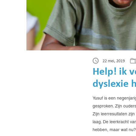
22 mei, 2019
Help! ik 
dyslexie 
Yusuf is een negenjari
gesproken. Zijn ouders
Zijn leerresultaten zij
laag. De leerkracht va
hebben, maar wat nu? 