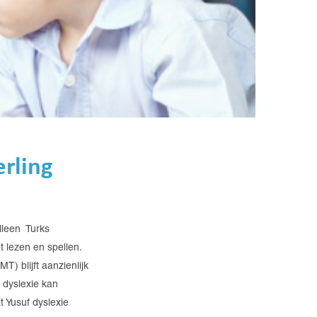
erling
alleen Turks
 lezen en spellen.
) blijft aanzienlijk
 dyslexie kan
 Yusuf dyslexie