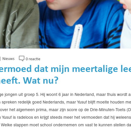
Nieuws
0 reactie
vermoed dat mijn meertalige le
heeft. Wat nu?
ge jongen uit groep 5. Hij woont 6 jaar in Nederland, maar thuis wordt 
 spreken redelijk goed Nederlands, maar Yusuf blijft moeite houden met
n over het algemeen prima, maar zijn score op de Drie-Minuten-Toets (DMT
n Yusuf is radeloos en krijgt steeds meer het vermoeden dat hij weleens
Welke stappen moet school ondernemen om vast te kunnen stellen dat