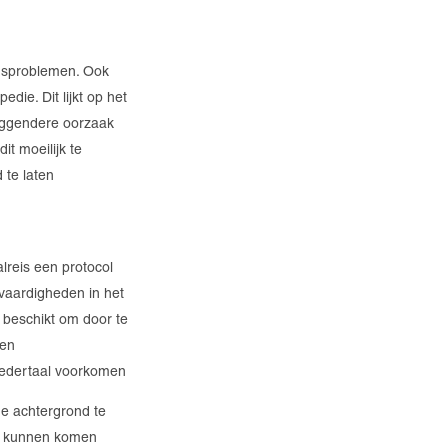
ingsproblemen. Ook
ie. Dit lijkt op het
liggendere oorzaak
it moeilijk te
 te laten
reis een protocol
lvaardigheden in het
 beschikt om door te
een
oedertaal voorkomen
ge achtergrond te
ng kunnen komen