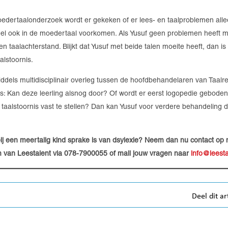
edertaalonderzoek wordt er gekeken of er lees- en taalproblemen allee
el ook in de moedertaal voorkomen. Als Yusuf geen problemen heeft m
en taalachterstand. Blijkt dat Yusuf met beide talen moeite heeft, dan i
lstoornis.
middels multidisciplinair overleg tussen de hoofdbehandelaren van Taalre
s: Kan deze leerling alsnog door? Of wordt er eerst logopedie geboden
aalstoornis vast te stellen? Dan kan Yusuf voor verdere behandeling
r bij een meertalig kind sprake is van dsylexie? Neem dan nu contact op 
 van Leestalent via 078-7900055 of mail jouw vragen naar
info@leesta
Deel dit ar