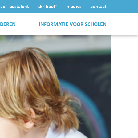
ver leestalent
skribbel®
nieuws
contact
NDEREN
INFORMATIE VOOR SCHOLEN