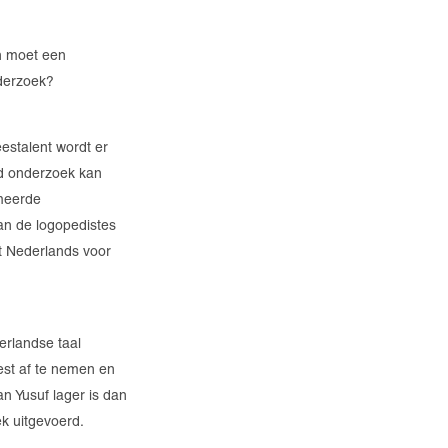
en moet een
nderzoek?
estalent wordt er
id onderzoek kan
meerde
an de logopedistes
het Nederlands voor
erlandse taal
test af te nemen en
n Yusuf lager is dan
ek uitgevoerd.