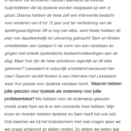
in Almere. De scholieren hebben allereerst de diverse
hulpmiddelen die bij dyslexie worden toegepast op een rij
gezet. Daarna hebben de twee zelf een interventie bedacht
voor kinderen van 8 tot 12 jaar oud ter verbetering van de
spellingvaardigheid. Dit is nog niet alles, want beide hebben dit
plan ook daadwerkelijk tot uitvoering gebracht! Sam en Kirsten
ontwikkelden een taalspel in de vorm van een racebaan en
gingen met enkele dyslectische basisschoolleerlingen aan de
slag. Maar hoe zijn de twee scholieren eigenlijk op dit idee
gekomen? Leestalent is natuurlijk ontzettend benieuwd hier
naar! Daarom vertelt Kirsten in een interview met Leestalent
waar hun passie voor dyslexie vandaan komt.
Waarom hebben
jullie gekozen voor dyslexie als onderwerp voor jullie
profielwerkstuk?
We hebben voor dit onderwerp gekozen
omdat zowel Sam als ik er een connectie mee hebben. Mijn
broer en moeder hebben dyslexie en Sam heeft het ook zelf.
Ook kwamen we bij het brainstormen met veel vragen waar we
wel graag antwoord op wilden vinden. Zo wilden we weten wat