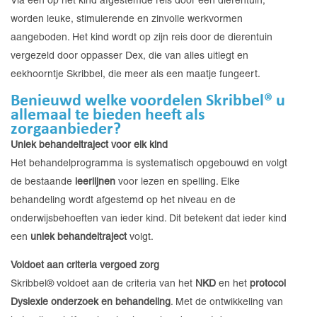
Via een op het kind afgestemde reis door een dierentuin,
worden leuke, stimulerende en zinvolle werkvormen
aangeboden. Het kind wordt op zijn reis door de dierentuin
vergezeld door oppasser Dex, die van alles uitlegt en
eekhoorntje Skribbel, die meer als een maatje fungeert.
Benieuwd welke voordelen Skribbel® u
allemaal te bieden heeft als
zorgaanbieder?
Uniek behandeltraject voor elk kind
Het behandelprogramma is systematisch opgebouwd en volgt
de bestaande
leerlijnen
voor lezen en spelling. Elke
behandeling wordt afgestemd op het niveau en de
onderwijsbehoeften van ieder kind. Dit betekent dat ieder kind
een
uniek behandeltraject
volgt.
Voldoet aan criteria vergoed zorg
Skribbel® voldoet aan de criteria van het
NKD
en het
protocol
Dyslexie onderzoek en behandeling
. Met de ontwikkeling van