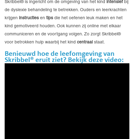
Skribbel® is ingericht om de omgeving van het kind
intensief
bij
de dyslexie behandeling te betrekken. Ouders en leerkrachten
krijgen
instructies
en
tips
die het oefenen leuk maken en het
kind gemotiveerd houden. Ook kunnen zij online met elkaar
communiceren en de voortgang volgen. Zo zorgt Skribbel®
voor betrokken hulp waarbij het kind
centraal
staat.
Benieuwd hoe de leefomgeving van
Skribbel® eruit ziet? Bekijk deze video: