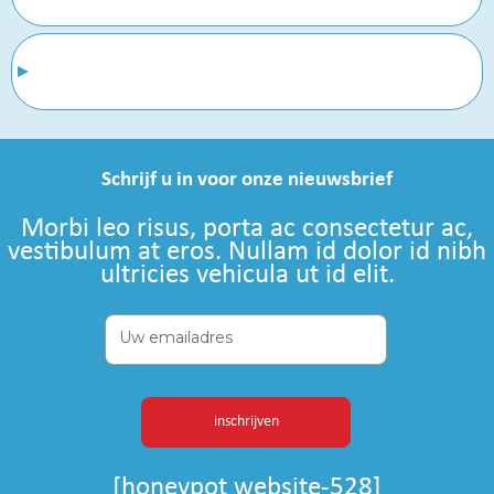
Schrijf u in voor onze nieuwsbrief
Morbi leo risus, porta ac consectetur ac,
vestibulum at eros. Nullam id dolor id nibh
ultricies vehicula ut id elit.
[honeypot website-528]